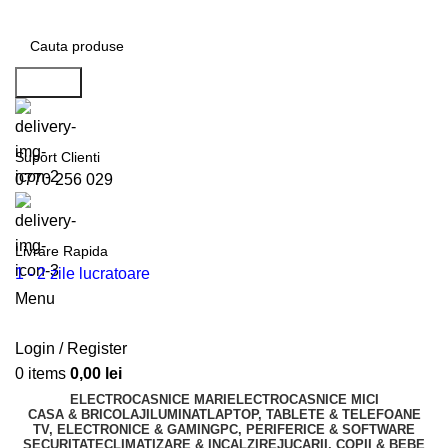
Search
Suport Clienti
0770 256 029
Livrare Rapida
1 - 2 zile lucratoare
Menu
Login / Register
0
items
0,00
lei
ELECTROCASNICE MARI
ELECTROCASNICE MICI
CASA & BRICOLAJ
ILUMINAT
LAPTOP, TABLETE & TELEFOANE
TV, ELECTRONICE & GAMING
PC, PERIFERICE & SOFTWARE
SECURITATE
CLIMATIZARE & INCALZIRE
JUCARII, COPII & BEBE