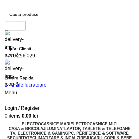
Search
Suport Clienti
0770 256 029
Livrare Rapida
1 - 2 zile lucratoare
Menu
Login / Register
0
items
0,00
lei
ELECTROCASNICE MARI
ELECTROCASNICE MICI
CASA & BRICOLAJ
ILUMINAT
LAPTOP, TABLETE & TELEFOANE
TV, ELECTRONICE & GAMING
PC, PERIFERICE & SOFTWARE
SECURITATE
CLIMATIZARE & INCALZIRE
JUCARII, COPII & BEBE